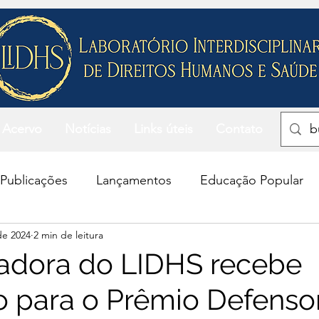
Acervo
Notícias
Links úteis
Contato
Publicações
Lançamentos
Educação Popular
 de 2024
2 min de leitura
raduação
Acesso à saúde
Acesso à justiça
adora do LIDHS recebe
o para o Prêmio Defenso
 Saúde
Inclusão social
População privada de lib