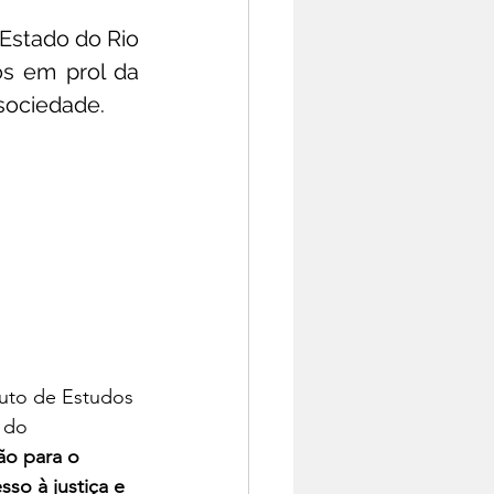
Estado do Rio 
s em prol da 
sociedade. 
uto de Estudos 
 do 
ão para o 
so à justiça e 