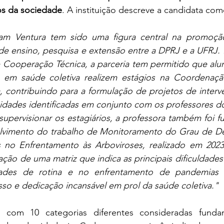
os da sociedade
. A instituição descreve a candidata com
riam Ventura tem sido uma figura central na promoção
de ensino, pesquisa e extensão entre a DPRJ e a UFRJ.
Cooperação Técnica, a parceria tem permitido que alun
 em saúde coletiva realizem estágios na Coordenaçã
, contribuindo para a formulação de projetos de inter
dades identificadas em conjunto com os professores do
 supervisionar os estagiários, a professora também foi f
lvimento do trabalho de Monitoramento do Grau de D
 no Enfrentamento às Arboviroses, realizado em 2023 
iação de uma matriz que indica as principais dificuldade
dades de rotina e no enfrentamento de pandemias 
o e dedicação incansável em prol da saúde coletiva." 
 com 10 categorias diferentes consideradas fundam