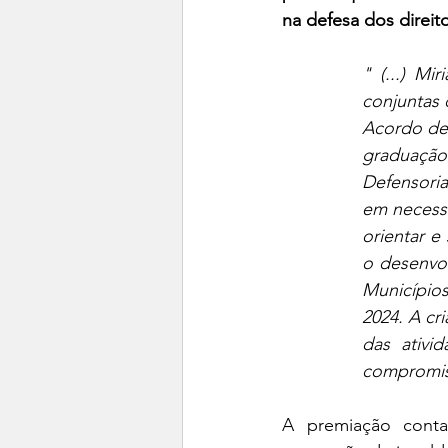
na defesa dos direit
" (...) Mi
conjuntas 
Acordo de 
graduação
Defensoria
em necessi
orientar e
o desenvo
Municípios
2024. A cr
das ativi
compromiss
A premiação conta