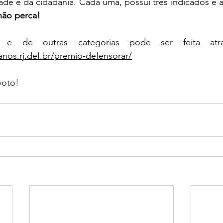
de e da cidadania. Cada uma, possui três indicados e a
não perca!
anos.rj.def.br/premio-defensorar/
voto!