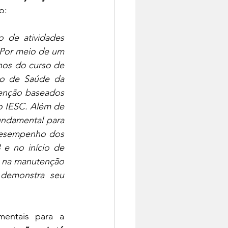
o:
 de atividades 
 Por meio de um 
os do curso de 
o de Saúde da 
venção baseados 
 IESC. Além de 
undamental para 
esempenho dos 
e no início de 
s na manutenção 
demonstra seu 
entais para a 