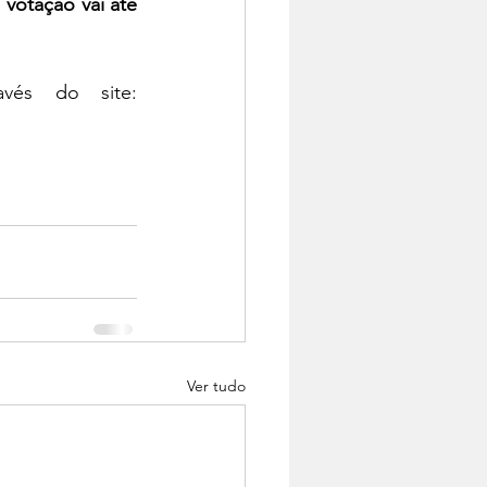
 
votação vai até 
A votação desta e de outras categorias pode ser feita através do site: 
Ver tudo