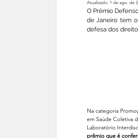
Atualizado:
1 de ago. de 
O Prêmio Defensor
Cursos
Direitos das mu
de Janeiro tem o
defesa dos direit
Na categoria Promoç
em Saúde Coletiva d
Laboratório Interdis
prêmio que é conferi