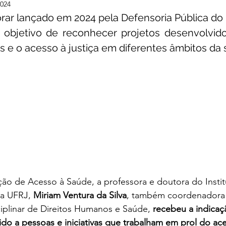
2024
ar lançado em 2024 pela Defensoria Pública do 
lheres
Defesas e Qualificações
Entrevista
 objetivo de reconhecer projetos desenvolvido
os e o acesso à justiça em diferentes âmbitos da 
ão de Acesso à Saúde, a professora e doutora do Instit
a UFRJ, 
Miriam Ventura da Silva
, também coordenadora
ciplinar de Direitos Humanos e Saúde, 
recebeu a indicaç
do a pessoas e iniciativas que trabalham em prol do aces