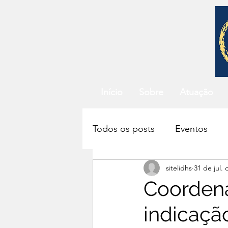
Início
Sobre
Atuação
Todos os posts
Eventos
sitelidhs
31 de jul.
Atividades de ensino
G
Coorden
indicaçã
Saúde Global
Direito à