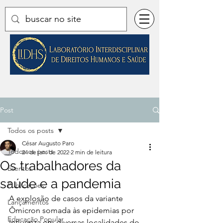
Post
Todos os posts
César Augusto Paro
Todos os posts
24 de jan. de 2022
2 min de leitura
Os trabalhadores da
Eventos
saúde e a pandemia
Publicações
A explosão de casos da variante 
Lançamentos
Ômicron somada às epidemias por 
Educação Popular
Influenza em diversas localidades do 