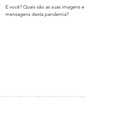
E você? Quais são as suas imagens e 
mensagens desta pandemia? 
COVID-19
Narrativas
Trabalhadores da saúde
Profissionais de saúde
Publicações
Extensão