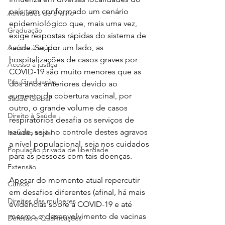
país tem conformado um cenário 
Atividades de ensino
epidemiológico que, mais uma vez, 
Graduação
exige respostas rápidas do sistema de 
Acesso à saúde
saúde. Se, por um lado, as 
hospitalizações de casos graves por 
Acesso à justiça
COVID-19 são muito menores que as 
Pós-Graduação
dos anos anteriores devido ao 
aumento da cobertura vacinal, por 
Saúde Global
outro, o grande volume de casos 
Direito à Saúde
respiratórios desafia os serviços de 
saúde, seja no controle destes agravos 
Inclusão social
a nível populacional, seja nos cuidados 
População privada de liberdade
para as pessoas com tais doenças.
Extensão
Apesar do momento atual repercutir 
Cursos
em desafios diferentes (afinal, há mais 
Direitos das mulheres
evidências sobre a COVID-19 e até 
mesmo o desenvolvimento de vacinas 
Defesas e Qualificações