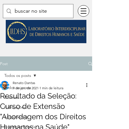
Post
Todos os posts
Renato Dantas
Todos os posts
7 de jun. de 2021
1 min de leitura
Resultado da Seleção:
Eventos
Curso de Extensão
Publicações
"Abordagem dos Direitos
Lançamentos
Humanos na Saúde"
Educação Popular