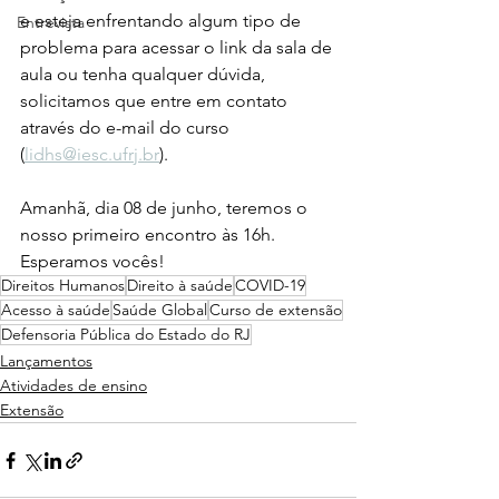
e esteja enfrentando algum tipo de 
Entrevista
problema para acessar o link da sala de 
aula ou tenha qualquer dúvida, 
solicitamos que entre em contato 
através do e-mail do curso 
(
lidhs@iesc.ufrj.br
).
Amanhã, dia 08 de junho, teremos o 
nosso primeiro encontro às 16h. 
Esperamos vocês!
Direitos Humanos
Direito à saúde
COVID-19
Acesso à saúde
Saúde Global
Curso de extensão
Defensoria Pública do Estado do RJ
Lançamentos
Atividades de ensino
Extensão