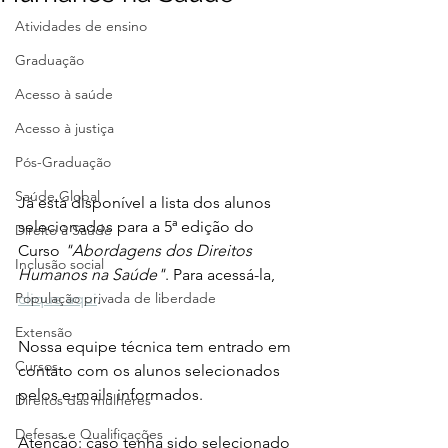
Atividades de ensino
Graduação
Acesso à saúde
Acesso à justiça
Pós-Graduação
Saúde Global
Já está disponível a lista dos alunos 
selecionados para a 5ª edição do 
Direito à Saúde
Curso 
"Abordagens dos Direitos 
Inclusão social
Humanos na Saúde"
. Para acessá-la, 
População privada de liberdade
clique aqui
.
Extensão
Nossa equipe técnica tem entrado em 
Cursos
contato com os alunos selecionados 
pelos e-mails informados.
Direitos das mulheres
Defesas e Qualificações
Atenção: caso tenha sido selecionado 