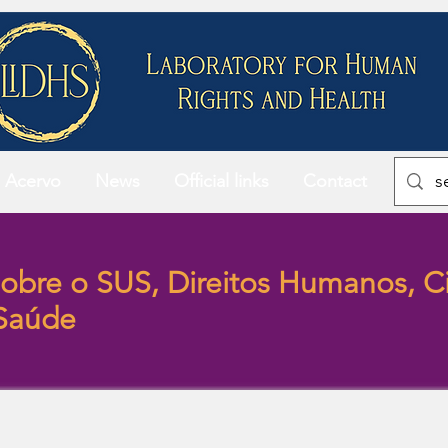
Acervo
News
Official links
Contact
obre o SUS, Direitos Humanos, Ci
 Saúde