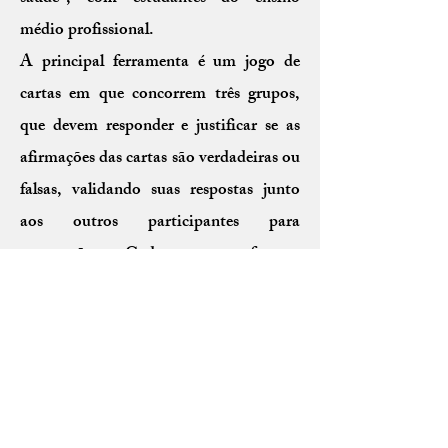
médio profissional.
A principal ferramenta é um jogo de
cartas em que concorrem três grupos,
que devem responder e justificar se as
afirmações das cartas são verdadeiras ou
falsas, validando suas respostas junto
aos outros participantes para
pontuação. Cada carta fornece
informações básicas, conectando
conceitos isolados de um jeito
provocativo para gerar discussão e
consenso entre os estudantes (ex.:
direito à saúde e acesso aos avanços
científicos no SUS).